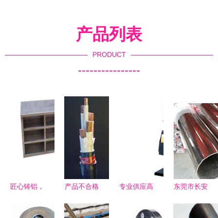
产品列表
PRODUCT
----------------
匠心铸铝，
产品不合格
专业供应高
东莞市长安
品质不锈
江苏星耀电
品质金属资
鑫磊金属材
——记沈阳
缆被停标2
料架 厂家
料销售部