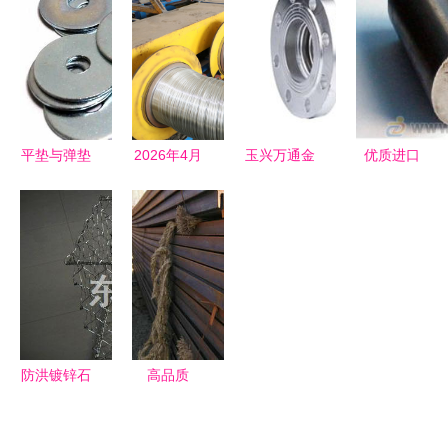
市喜隆金属
个月，凸显
直销，品效
专注高品质
制品有限公
高品质特种
兼优
特种钢铁材
司的金属制
钢铁材料销
料，赋能工
品销售之道
售重要性
业升级
平垫与弹垫
2026年4月
玉兴万通金
优质进口
生产指南
细鼻梁丝采
属软管 聚
PWA1422
批发价格、
购指南 五
焦内蒙古包
铸造高温合
优质厂家、
大优质服务
头，以高品
金板棒管
高清图实与
商深度测评
质特种钢铁
带，厂价直
垫圈选型建
与推荐
材料守护工
销，高性能
议——永年
业命脉
特种钢铁材
县清瑞金属
料首选
防洪镀锌石
高品质
制品销售实
笼网箱 东
Q235C槽
例
润厂家直销
钢低价热销