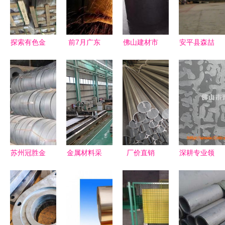
探索有色金
前7月广东
佛山建材市
安平县森喆
属合金制品
规上工业增
场中的明珠
金属制品联
规格、价格
加值超2万
高品质不锈
系方式解析
与优质供应
亿元 高品
钢金属制品
魏泽鹏与金
商全解析
质特种钢铁
与特种钢铁
属制品销售
材料销售强
材料
服务
劲支撑产业
升级
苏州冠胜金
金属材料采
厂价直销
深耕专业领
属制品 深
购指南 从
441、
域，铸就卓
耕轴承钢材
哈氏合金到
444、439
越品质 佛
与高品质特
不锈钢制品
不锈钢管
山市雅尚金
种钢铁材料
的市场选择
江阴吉宇金
属制品销售