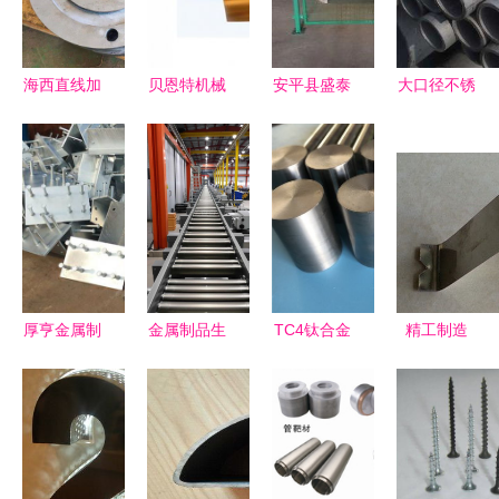
销售
属制品的高
7部高品质
品质不锈钢
特种钢铁材
管材解决方
料销售解析
海西直线加
贝恩特机械
安平县盛泰
大口径不锈
案
速器屏蔽墙
产品全解析
金属制品厂
钢管价格解
铅砖单价解
从产品展示
销售部 专
析与无锡明
析与高品质
到市场评
业品质，构
雅金属制品
特种钢铁材
价，助您把
筑安全防护
销售部供应
料销售指南
握金属制品
新标准
优势
销售商机
厚亨金属制
金属制品生
TC4钛合金
精工制造
品 吉林地
产工厂的输
金属制品销
从弹片到特
区专业的预
送管道 为
售全解析
种钢，一站
埋钢板生产
何高品质特
从材料特性
式高品质工
与销售专家
种钢铁材料
到市场应用
业材料与配
是核心选择
件解决方案