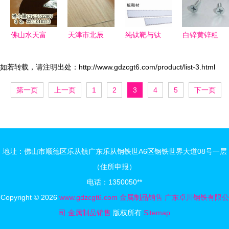
佛山水天富
天津市北辰
纯钛靶与钛
白锌黄锌粗
金属制品销
区滕飞翔金
合金靶现货
牙细牙干壁
售公司 金
属制品销售
供应 利泰
钉 品质与
如若转载，请注明出处：http://www.gdzcgt6.com/product/list-3.html
属制品生产
部 专业供
金属提供
应用的全面
第一页
上一页
1
2
3
4
5
下一页
供应与今日
应面包管、
TA1、
解析
行情走势分
扇形管、凹
TA2、TC4
析
槽管，批发
钛靶材产品
价格，品质
展示
地址：佛山市顺德区乐从镇广东乐从钢铁世A6区钢铁世界大道08号一层
保障
（住所申报）
电话：1350050**
Copyright © 2026
www.gdzcgt6.com
金属制品销售
广东卓川钢铁有限公
司
金属制品销售
版权所有
Sitemap