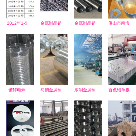
制解决方案
应用
2012年1-9
金属制品销
金属制品销
佛山市南海
月非金属矿
售专家 天
售 亚运村
富球金属制
物制品业销
津市北辰区
易登网的专
品 专业定
售产值数据
滕飞翔金属
业橡胶、塑
做镀锌方管
分析及金属
制品销售部
料与金属加
及铝合金材
制品销售关
工服务
料，优质供
联探讨
应与服务
镀锌电焊
马钢金属制
东润金属制
百色铝单板
网、新式水
品销售 优
品 优质金
雕花加工
貂笼与建筑
质产品与专
属制品销售
思铝金属制
钢筋网 安
业服务的完
与解决方案
品的专业之
平县蓝鼎丝
美结合
提供商
道
网制品的高