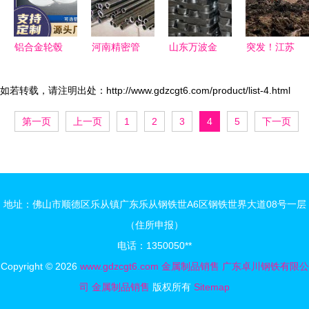
品质特种钢
铁材料销售
铝合金轮毂
河南精密管
山东万波金
突发！江苏
电镀工艺与
与山东鑫洲
属制品 打
南通一工厂
高品质特种
金属制品的
造高品质特
发生爆炸致
如若转载，请注明出处：http://www.gdzcgt6.com/product/list-4.html
钢铁材料的
销售概况
种钢铁材料
3人遇难2人
第一页
上一页
1
2
3
4
5
下一页
销售前景
销售专家
失联，特种
钢铁材料安
全引关注
地址：佛山市顺德区乐从镇广东乐从钢铁世A6区钢铁世界大道08号一层
（住所申报）
电话：1350050**
Copyright © 2026
www.gdzcgt6.com
金属制品销售
广东卓川钢铁有限公
司
金属制品销售
版权所有
Sitemap