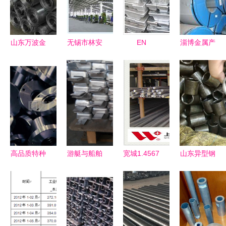
山东万波金
无锡市林安
EN
淄博金属产
属制品 引
金属制品厂
AW5354铝
业 从基础
领金属制品
专注高品质
合金 性能
制造到特种
销售新风尚
特种钢铁材
特点、应用
材料的升级
料销售
领域与市场
之路
供应行情
高品质特种
游艇与船舶
宽城1.4567
山东异型钢
钢铁材料销
防腐锌块
不锈钢元素
管定制与批
售 打造卓
宁波北仑安
含量解析及
发 优选九
越金属制品
拓金属制品
其在金属制
邦金属制品
的基石
的高品质定
品销售中的
有限公司